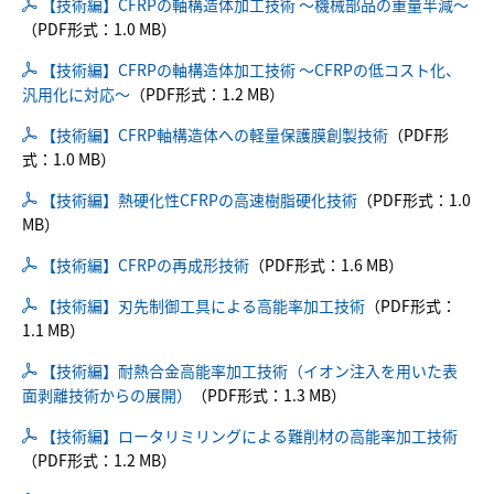
【技術編】CFRPの軸構造体加工技術 ～機械部品の重量半減～
事業案内
（PDF形式：1.0 MB）
【技術編】CFRPの軸構造体加工技術 ～CFRPの低コスト化、
あいちシンクロトロン光センター
汎用化に対応～
（PDF形式：1.2 MB）
高度計測分析及び試作造形（技術相談・依頼試験）
【技術編】CFRP軸構造体への軽量保護膜創製技術
（PDF形
式：1.0 MB）
瀬戸窯業試験場
【技術編】熱硬化性CFRPの高速樹脂硬化技術
（PDF形式：1.0
MB）
実証研究エリア
【技術編】CFRPの再成形技術
（PDF形式：1.6 MB）
【技術編】刃先制御工具による高能率加工技術
（PDF形式：
知的所有権センター
1.1 MB）
【技術編】耐熱合金高能率加工技術（イオン注入を用いた表
産業デザイントライアルコア
面剥離技術からの展開）
（PDF形式：1.3 MB）
イベント情報
【技術編】ロータリミリングによる難削材の高能率加工技術
（PDF形式：1.2 MB）
イベント情報