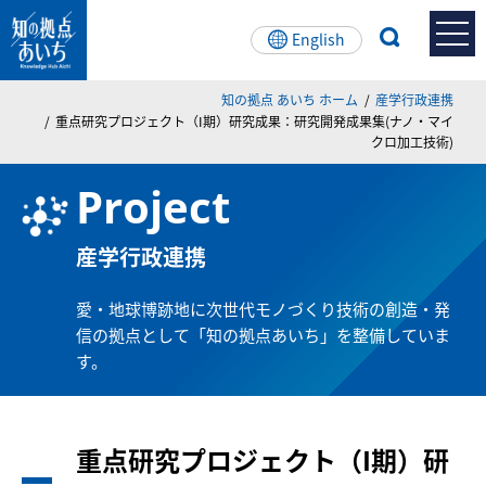
English
ペー
メ
こ
知の拠点あいちとは
知の拠点 あいち ホーム
産学行政連携
ジ
ニュー
こ
重点研究プロジェクト（I期）研究成果：研究開発成果集(ナノ・マイ
の
を
か
クロ加工技術)
先
飛
ら
知の拠点あいちとは
頭
ば
本
Project
で
し
文
背景・経緯
す。
て
産学行政連携
本
文
運営体制・組織図
へ
愛・地球博跡地に次世代モノづくり技術の創造・発
施設案内
信の拠点として「知の拠点あいち」を整備していま
す。
館内マップ/開館時間
重点研究プロジェクト（I期）研
科学技術展示コーナー