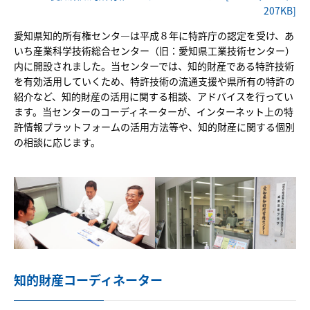
産学行政連携
207KB]
愛知県知的所有権センタ―は平成８年に特許庁の認定を受け、あ
いち産業科学技術総合センター（旧：愛知県工業技術センター）
産学行政連携
内に開設されました。当センターでは、知的財産である特許技術
を有効活用していくため、特許技術の流通支援や県所有の特許の
重点研究プロジェクト（IV期）研究成果
紹介など、知的財産の活用に関する相談、アドバイスを行ってい
ます。当センターのコーディネーターが、インターネット上の特
許情報プラットフォームの活用方法等や、知的財産に関する個別
重点研究プロジェクト（III期）研究成果
の相談に応じます。
重点研究プロジェクト（II期）研究成果
重点研究プロジェクト（I期）研究成果
スーパークラスタープログラム
事業案内
知的財産コーディネーター