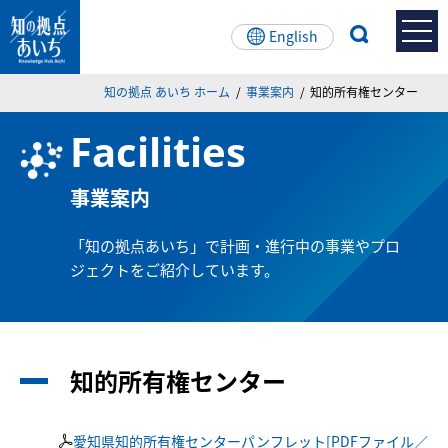
English
ペー
メ
こ
知の拠点あいちとは
知の拠点 あいち ホーム
事業案内
知的所有権センター
ジ
ニュー
こ
の
を
か
Facilities
先
飛
ら
知の拠点あいちとは
頭
ば
本
で
し
文
事業案内
背景・経緯
す。
て
本
「知の拠点あいち」で計画・進行中の事業やプロ
文
運営体制・組織図
ジェクトをご紹介しています。
へ
施設案内
館内マップ/開館時間
知的所有権センター
科学技術展示コーナー
愛知県知的所有権センターパンフレット[PDFファイル／